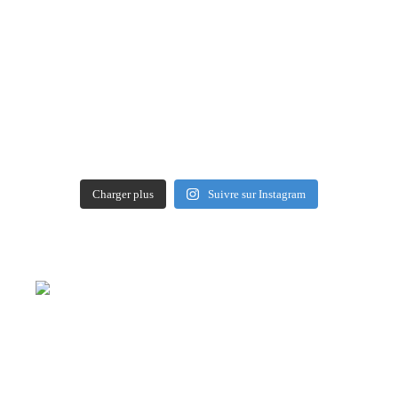
Charger plus
Suivre sur Instagram
L’arte dell’Olio Extra Vergine
Collection