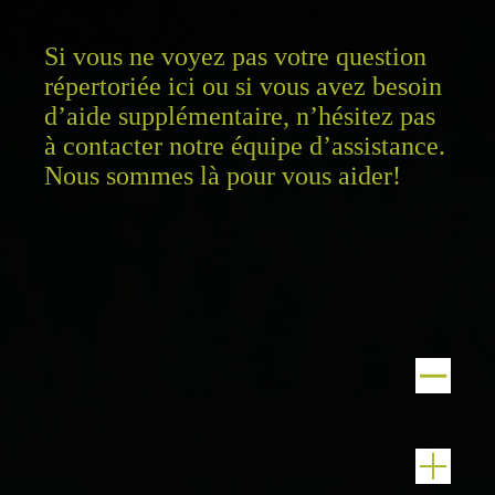
Si vous ne voyez pas votre question
répertoriée ici ou si vous avez besoin
d’aide supplémentaire, n’hésitez pas
à contacter notre équipe d’assistance.
Nous sommes là pour vous aider!
Huile d’olive
Ingrédients de l’huile d’olive
L’huile d’olive est une matière grasse liquide obtenue à
partir des olives, une culture arboricole traditionnelle du
Les types d’huile d’olive
bassin méditerranéen. L’huile est obtenue par pression des