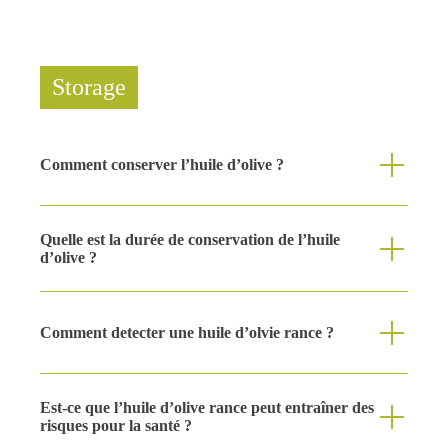
Les graisses trans : Il s’agit de graisses insaturées
qui se forment lors de la transformation industrielle
de certains aliments à haute température. La
Storage
consommation d’acides gras trans a un effet plus
négatif sur l’organisme que les graisses saturées, car
elle augmente les taux de cholestérol LDL et de
Comment conserver l’huile d’olive ?
triglycérides et réduit le cholestérol HDL (bon
cholestérol) dans le sang.
Quelle est la durée de conservation de l’huile
d’olive ?
*Basé sur les différentes législations existantes concernant
les caractéristiques de l’huile d’olive, ainsi que sur les
normes internationales telles que celles du COI et du
Comment detecter une huile d’olvie rance ?
Codex.
Est-ce que l’huile d’olive rance peut entraîner des
risques pour la santé ?